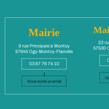
Mai
Mairie
22 ru
9 rue Principale à Montoy
57530 O
57645 Ogy-Montoy-Flanville
03 87 76 74 10
No
Nous écrire un email