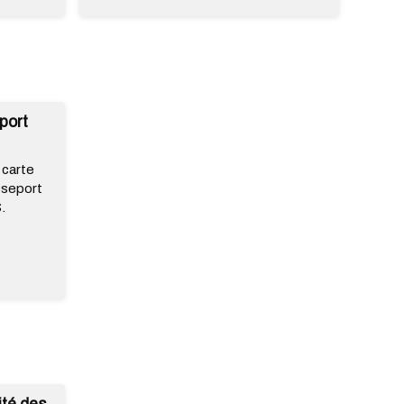
port
 carte
sseport
S.