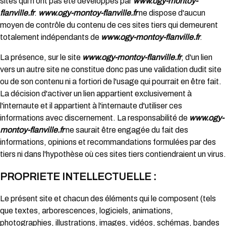
sites qui n'ont pas été développés par
www.ogy-montoy-
flanville.fr
.
www.ogy-montoy-flanville.fr
ne dispose d'aucun
moyen de contrôle du contenu de ces sites tiers qui demeurent
totalement indépendants de
www.ogy-montoy-flanville.fr
.
La présence, sur le site
www.ogy-montoy-flanville.fr
, d'un lien
vers un autre site ne constitue donc pas une validation dudit site
ou de son contenu ni a fortiori de l'usage qui pourrait en être fait.
La décision d'activer un lien appartient exclusivement à
l'internaute et il appartient à l'internaute d'utiliser ces
informations avec discernement. La responsabilité de
www.ogy-
montoy-flanville.fr
ne saurait être engagée du fait des
informations, opinions et recommandations formulées par des
tiers ni dans l'hypothèse où ces sites tiers contiendraient un virus.
PROPRIETE INTELLECTUELLE :
Le présent site et chacun des éléments qui le composent (tels
que textes, arborescences, logiciels, animations,
photographies, illustrations, images, vidéos, schémas, bandes