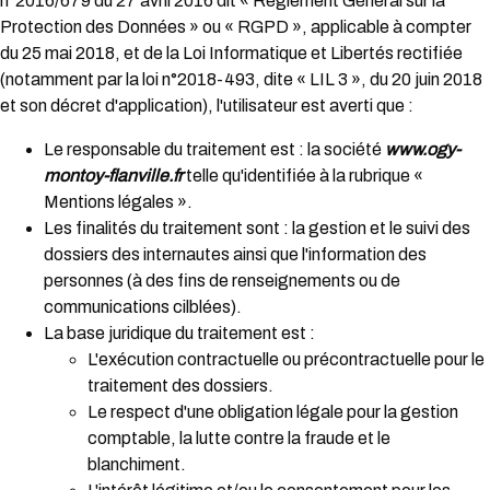
n°2016/679 du 27 avril 2016 dit « Règlement Général sur la
Protection des Données » ou « RGPD », applicable à compter
du 25 mai 2018, et de la Loi Informatique et Libertés rectifiée
(notamment par la loi n°2018-493, dite « LIL 3 », du 20 juin 2018
et son décret d'application), l'utilisateur est averti que :
Le responsable du traitement est : la société
www.ogy-
montoy-flanville.fr
telle qu'identifiée à la rubrique «
Mentions légales ».
Les finalités du traitement sont : la gestion et le suivi des
dossiers des internautes ainsi que l'information des
personnes (à des fins de renseignements ou de
communications cilblées).
La base juridique du traitement est :
L'exécution contractuelle ou précontractuelle pour le
traitement des dossiers.
Le respect d'une obligation légale pour la gestion
comptable, la lutte contre la fraude et le
blanchiment.