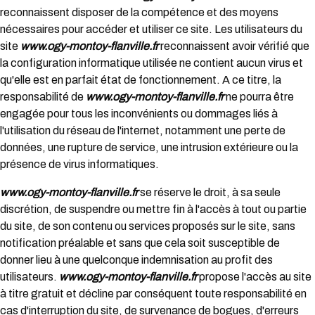
reconnaissent disposer de la compétence et des moyens
nécessaires pour accéder et utiliser ce site. Les utilisateurs du
site
www.ogy-montoy-flanville.fr
reconnaissent avoir vérifié que
la configuration informatique utilisée ne contient aucun virus et
qu'elle est en parfait état de fonctionnement. A ce titre, la
responsabilité de
www.ogy-montoy-flanville.fr
ne pourra être
engagée pour tous les inconvénients ou dommages liés à
l'utilisation du réseau de l'internet, notamment une perte de
données, une rupture de service, une intrusion extérieure ou la
présence de virus informatiques.
www.ogy-montoy-flanville.fr
se réserve le droit, à sa seule
discrétion, de suspendre ou mettre fin à l'accès à tout ou partie
du site, de son contenu ou services proposés sur le site, sans
notification préalable et sans que cela soit susceptible de
donner lieu à une quelconque indemnisation au profit des
utilisateurs.
www.ogy-montoy-flanville.fr
propose l'accès au site
à titre gratuit et décline par conséquent toute responsabilité en
cas d'interruption du site, de survenance de bogues, d'erreurs