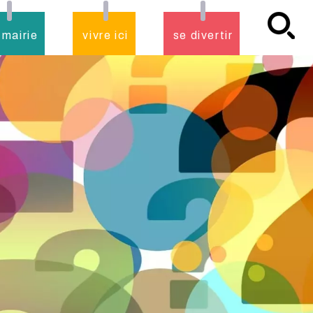
 mairie
vivre ici
se divertir