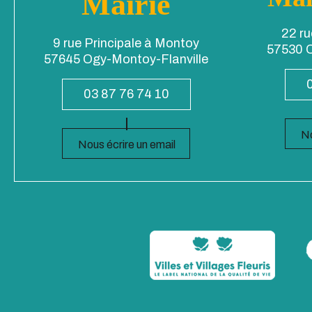
Mairie
22 ru
9 rue Principale à Montoy
57530 O
57645 Ogy-Montoy-Flanville
03 87 76 74 10
No
Nous écrire un email