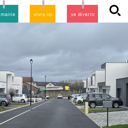
 mairie
vivre ici
se divertir