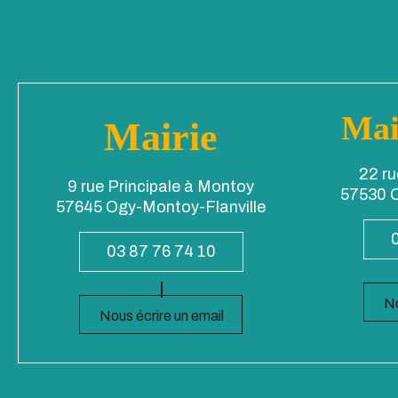
Mai
Mairie
22 ru
9 rue Principale à Montoy
57530 O
57645 Ogy-Montoy-Flanville
03 87 76 74 10
No
Nous écrire un email