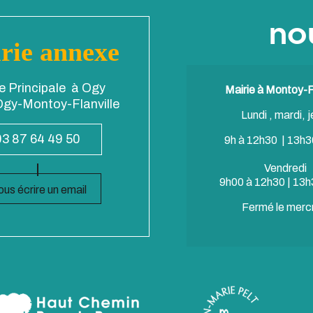
no
rie annexe
e Principale à Ogy
Mairie à Montoy-Fl
gy-Montoy-Flanville
Lundi , mardi, j
03 87 64 49 50
9h à 12h30 | 13h3
Vendredi
9h00 à 12h30 | 13h
us écrire un email
Fermé le merc