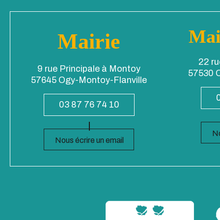
Mai
Mairie
22 ru
9 rue Principale à Montoy
57530 O
57645 Ogy-Montoy-Flanville
03 87 76 74 10
No
Nous écrire un email