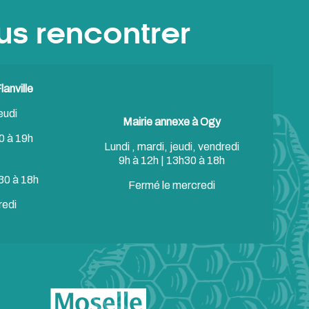
us rencontrer
anville
eudi
Mairie annexe à Ogy
0 à 19h
Lundi , mardi, jeudi, vendredi
9h à 12h | 13h30 à 18h
30 à 18h
Fermé le mercredi
redi