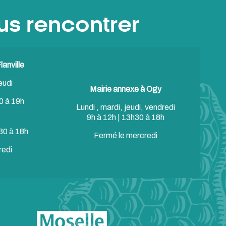
us rencontrer
anville
eudi
Mairie annexe à Ogy
0 à 19h
Lundi , mardi, jeudi, vendredi
9h à 12h | 13h30 à 18h
30 à 18h
Fermé le mercredi
redi