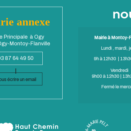
no
rie annexe
e Principale à Ogy
Mairie à Montoy-Fl
gy-Montoy-Flanville
Lundi , mardi, j
03 87 64 49 50
9h à 12h30 | 13h3
Vendredi
9h00 à 12h30 | 13h
us écrire un email
Fermé le merc