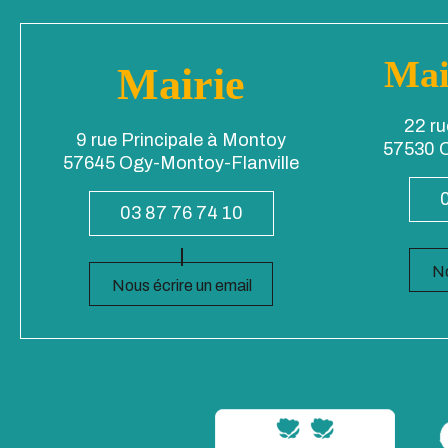
Mai
Mairie
22 ru
9 rue Principale à Montoy
57530 O
57645 Ogy-Montoy-Flanville
03 87 76 74 10
No
Nous écrire un email