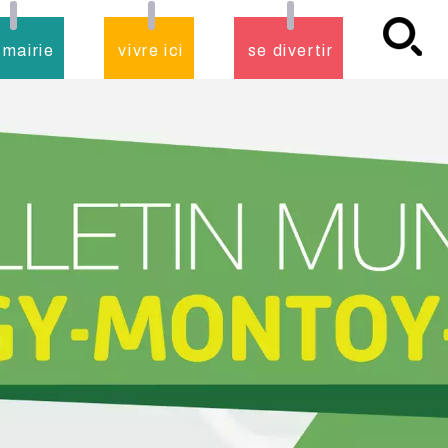
 mairie
vivre ici
se divertir