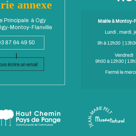
rie annexe
e Principale à Ogy
Mairie à Montoy-Fl
gy-Montoy-Flanville
Lundi , mardi, j
03 87 64 49 50
9h à 12h30 | 13h3
Vendredi
9h00 à 12h30 | 13h
us écrire un email
Fermé le merc