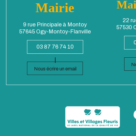
Mai
Mairie
22 ru
9 rue Principale à Montoy
57530 O
57645 Ogy-Montoy-Flanville
03 87 76 74 10
No
Nous écrire un email